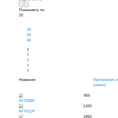
Показывать по:
20
20
40
60
1
2
3
4
5
Название
Пропускная с
(л/мин)
850
KFT008P
1200
KFT012P
1850