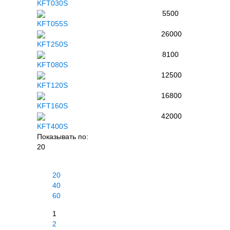
KFT030S
5500
KFT055S
26000
KFT250S
8100
KFT080S
12500
KFT120S
16800
KFT160S
42000
KFT400S
Показывать по:
20
20
40
60
1
2