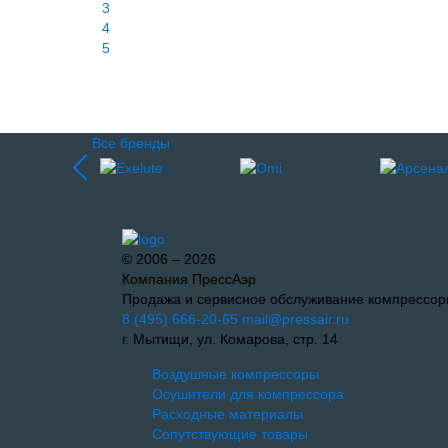
3
4
5
Все бренды
© 2006 – 2026
Компания ПрессАэр
Продажа и сервисное обслуживание компрессор
8 (495) 666-20-65
mail@pressair.ru
г. Мытищи, ул. Комарова, стр. 14
Воздушные компрессоры
Осушители для компрессора
Расходные материалы
Сопутствующие товары