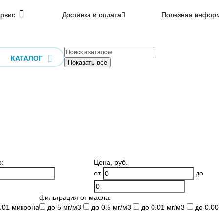
рвис
Доставка и оплата
Полезная инфор
КАТАЛОГ
Показать все
р:
Цена
, руб.
от
до
фильтрация от масла:
.01 микрона
до 5 мг/м3
до 0.5 мг/м3
до 0.01 мг/м3
до 0.00