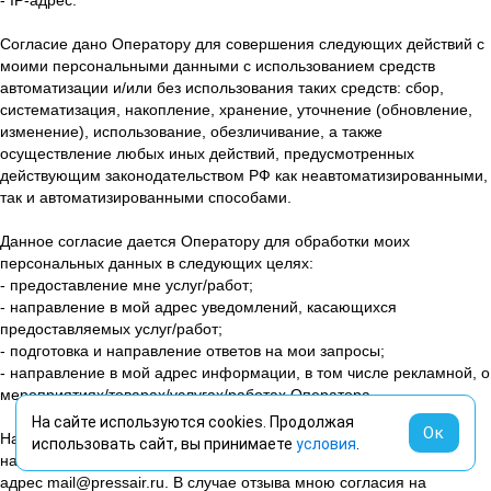
Согласие дано Оператору для совершения следующих действий с
моими персональными данными с использованием средств
автоматизации и/или без использования таких средств: сбор,
систематизация, накопление, хранение, уточнение (обновление,
изменение), использование, обезличивание, а также
осуществление любых иных действий, предусмотренных
действующим законодательством РФ как неавтоматизированными,
так и автоматизированными способами.
Данное согласие дается Оператору для обработки моих
персональных данных в следующих целях:
- предоставление мне услуг/работ;
- направление в мой адрес уведомлений, касающихся
предоставляемых услуг/работ;
- подготовка и направление ответов на мои запросы;
- направление в мой адрес информации, в том числе рекламной, о
мероприятиях/товарах/услугах/работах Оператора.
На сайте используются cookies. Продолжая
Ок
Настоящее согласие действует до момента его отзыва путем
использовать сайт, вы принимаете
условия
.
направления соответствующего уведомления на электронный
адрес mail@pressair.ru. В случае отзыва мною согласия на