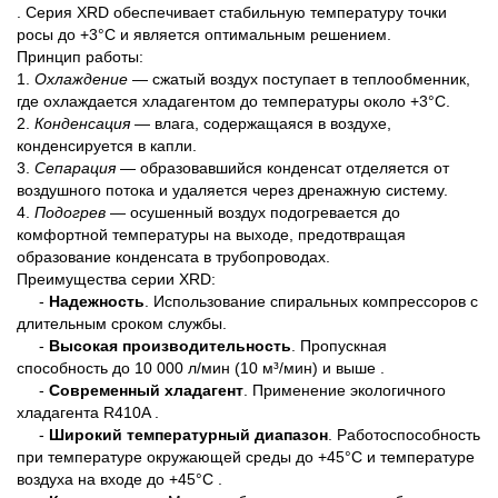
. Серия XRD обеспечивает стабильную температуру точки
росы до +3°C и является оптимальным решением.
Принцип работы:
1.
Охлаждение
— сжатый воздух поступает в теплообменник,
где охлаждается хладагентом до температуры около +3°C.
2.
Конденсация
— влага, содержащаяся в воздухе,
конденсируется в капли.
3.
Сепарация
— образовавшийся конденсат отделяется от
воздушного потока и удаляется через дренажную систему.
4.
Подогрев
— осушенный воздух подогревается до
комфортной температуры на выходе, предотвращая
образование конденсата в трубопроводах.
Преимущества серии XRD:
-
Надежность
. Использование спиральных компрессоров с
длительным сроком службы.
-
Высокая производительность
. Пропускная
способность до 10 000 л/мин (10 м³/мин) и выше .
-
Современный хладагент
. Применение экологичного
хладагента R410A .
-
Широкий температурный диапазон
. Работоспособность
при температуре окружающей среды до +45°C и температуре
воздуха на входе до +45°C .