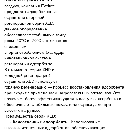
глубокой осушке сжатого
воздуха, компания Exelute
предлагает адсорбционные
осушители с горячей
регенерацией серии XED.
Данное оборудование
обеспечивает стабильную точку
росы -40°C и -70°C и отличается
сниженным
энергопотреблением благодаря
инновационной системе
регенерации адсорбента .
В отличие от серии XHD с
холодной регенерацией,
осушители XED используют
горячую регенерацию — процесс восстановления адсорбента
происходит с применением нагревательных элементов. Это
позволяет более эффективно удалять влагу из адсорбента и
обеспечивает стабильные показатели осушки даже при
высоких нагрузках.
Преимущества серии XED:
-
Качественные адсорбенты.
Использование
высококачественных адсорбентов, обеспечивающих