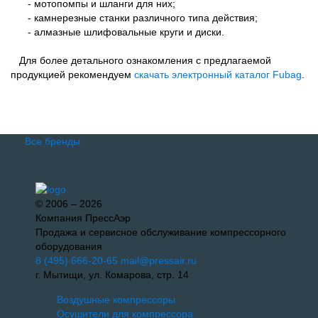
- мотопомпы и шланги для них;
- камнерезные станки различного типа действия;
- алмазные шлифовальные круги и диски.
Для более детального ознакомления с предлагаемой
продукцией рекомендуем
скачать электронный каталог Fubag
.
Все бренды
© 2006 – 2026
Компания ПрессАэр
Продажа и сервисное обслуживание компрессорного
оборудования
8 (495) 666-20-65
mail@pressair.ru
г. Мытищи, ул. Комарова, стр. 14
Воздушные компрессоры
Осушители для компрессора