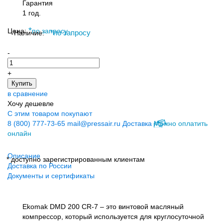
Гарантия
1 год.
*
Цена:
по запросу
Наличие:
*
по запросу
-
+
Купить
в сравнение
Хочу дешевле
С этим товаром покупают
8 (800) 777-73-65
mail@pressair.ru
Доставка
Можно оплатить
онлайн
Описание
* доступно зарегистрированным клиентам
Доставка по России
Документы и сертификаты
Ekomak DMD 200 CR-7 – это винтовой масляный
компрессор, который используется для круглосуточной