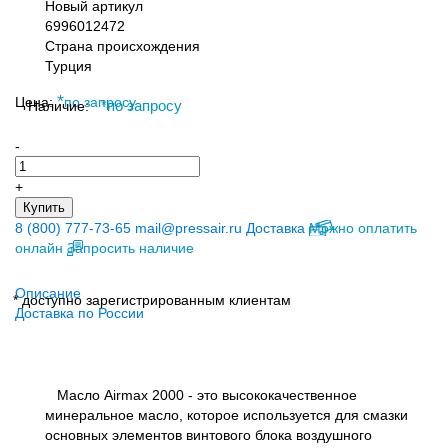
Новый артикул
6996012472
Страна происхождения
Турция
*
Цена:
по запросу
Наличие:
*
по запросу
-
+
Купить
8 (800) 777-73-65
mail@pressair.ru
Доставка
Можно оплатить
онлайн
Запросить наличие
Описание
* доступно зарегистрированным клиентам
Доставка по России
Масло Airmax 2000 - это высококачественное
минеральное масло, которое используется для смазки
основных элементов винтового блока воздушного