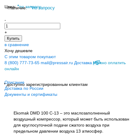
*
Цена:
по запросу
Наличие:
*
по запросу
-
+
Купить
в сравнение
Хочу дешевле
С этим товаром покупают
8 (800) 777-73-65
mail@pressair.ru
Доставка
Можно оплатить
онлайн
Описание
* доступно зарегистрированным клиентам
Доставка по России
Документы и сертификаты
Ekomak DMD 100 C-13 – это маслозаполненный
воздушный компрессор, который может быть использован
для круглосуточной подачи сжатого воздуха при
предельном давлении воздуха 13 атмосфер.