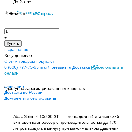
До 2-х лет.
*
Цена:
по запросу
Наличие:
*
по запросу
-
+
Купить
в сравнение
Хочу дешевле
С этим товаром покупают
8 (800) 777-73-65
mail@pressair.ru
Доставка
Можно оплатить
онлайн
Описание
* доступно зарегистрированным клиентам
Доставка по России
Документы и сертификаты
Abac Spinn 4-10/200 ST — это надежный итальянский
винтовой компрессор с производительностью до 470
литров воздуха в минуту при максимальном давлении