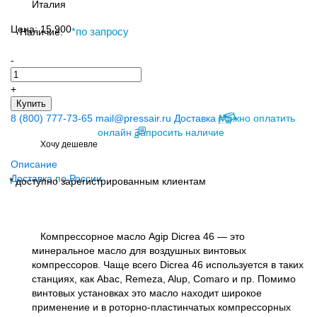
Италия
Цена:
15 900
Наличие:
*
по запросу
-
+
Купить
8 (800) 777-73-65
mail@pressair.ru
Доставка
Можно оплатить
онлайн
Запросить наличие
Хочу дешевле
Описание
Доставка по России
* доступно зарегистрированным клиентам
Компрессорное масло Agip Dicrea 46 — это
минеральное масло для воздушных винтовых
компрессоров. Чаще всего Dicrea 46 используется в таких
станциях, как Abac, Remeza, Alup, Comaro и пр. Помимо
винтовых установках это масло находит широкое
применение и в роторно-пластинчатых компрессорных