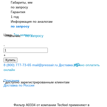
Габариты, мм
по запросу
Гарантия
1 год
Информация по аналогам
по запросу
*
Цена:
по запросу
Наличие:
*
по запросу
-
+
Купить
8 (800) 777-73-65
mail@pressair.ru
Доставка
Можно оплатить
онлайн
Описание
* доступно зарегистрированным клиентам
Доставка по России
Фильтр A0334 от компании Tecfeel применяют в