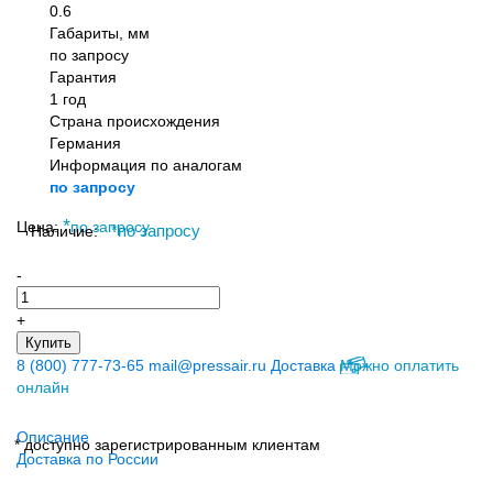
0.6
Габариты, мм
по запросу
Гарантия
1 год
Страна происхождения
Германия
Информация по аналогам
по запросу
*
Цена:
по запросу
Наличие:
*
по запросу
-
+
Купить
8 (800) 777-73-65
mail@pressair.ru
Доставка
Можно оплатить
онлайн
Описание
* доступно зарегистрированным клиентам
Доставка по России