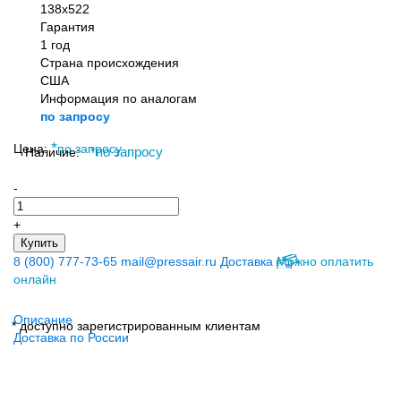
138x522
Гарантия
1 год
Страна происхождения
США
Информация по аналогам
по запросу
*
Цена:
по запросу
Наличие:
*
по запросу
-
+
Купить
8 (800) 777-73-65
mail@pressair.ru
Доставка
Можно оплатить
онлайн
Описание
* доступно зарегистрированным клиентам
Доставка по России