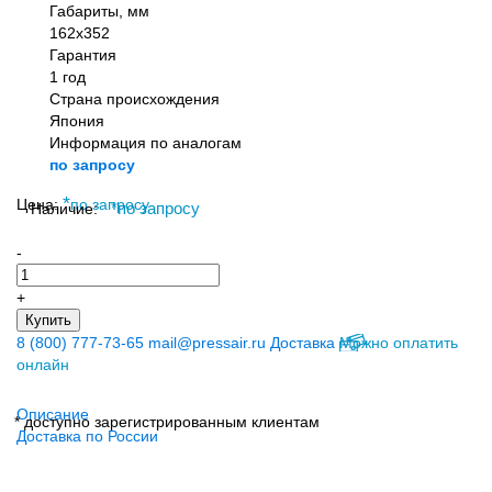
Габариты, мм
162x352
Гарантия
1 год
Страна происхождения
Япония
Информация по аналогам
по запросу
*
Цена:
по запросу
Наличие:
*
по запросу
-
+
Купить
8 (800) 777-73-65
mail@pressair.ru
Доставка
Можно оплатить
онлайн
Описание
* доступно зарегистрированным клиентам
Доставка по России