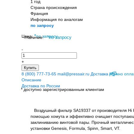
1 год
Страна происхождения
Франция
Информация по аналогам
по запросу
*
Цена:
по запросу
Наличие:
*
по запросу
-
+
Купить
8 (800) 777-73-65
mail@pressair.ru
Доставка
Можно опла
Описание
Доставка по России
* доступно зарегистрированным клиентам
Воздушный фильтр SA19337 от производителя Hi F
помощью хомута и эффективно очищает поступающий
заклиниванию винтовой пары. Прочный металличес
установки Genesis, Formula, Spinn, Smart, VT.