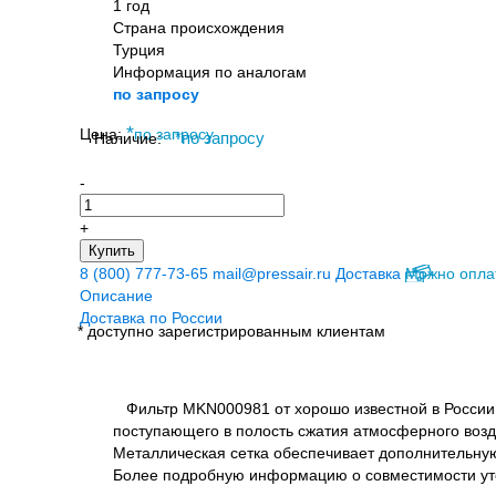
1 год
Страна происхождения
Турция
Информация по аналогам
по запросу
*
Цена:
по запросу
Наличие:
*
по запросу
-
+
Купить
8 (800) 777-73-65
mail@pressair.ru
Доставка
Можно опла
Описание
Доставка по России
* доступно зарегистрированным клиентам
Фильтр MKN000981 от хорошо известной в России 
поступающего в полость сжатия атмосферного возд
Металлическая сетка обеспечивает дополнительную
Более подробную информацию о совместимости уто