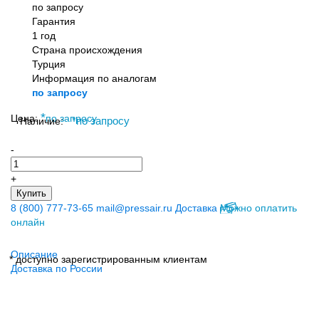
по запросу
Гарантия
1 год
Страна происхождения
Турция
Информация по аналогам
по запросу
*
Цена:
по запросу
Наличие:
*
по запросу
-
+
Купить
8 (800) 777-73-65
mail@pressair.ru
Доставка
Можно оплатить
онлайн
Описание
* доступно зарегистрированным клиентам
Доставка по России