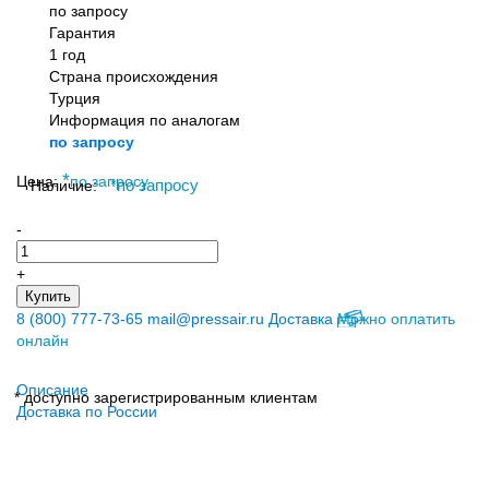
по запросу
Гарантия
1 год
Страна происхождения
Турция
Информация по аналогам
по запросу
*
Цена:
по запросу
Наличие:
*
по запросу
-
+
Купить
8 (800) 777-73-65
mail@pressair.ru
Доставка
Можно оплатить
онлайн
Описание
* доступно зарегистрированным клиентам
Доставка по России