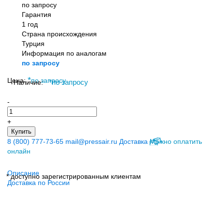
по запросу
Гарантия
1 год
Страна происхождения
Турция
Информация по аналогам
по запросу
*
Цена:
по запросу
Наличие:
*
по запросу
-
+
Купить
8 (800) 777-73-65
mail@pressair.ru
Доставка
Можно оплатить
онлайн
Описание
* доступно зарегистрированным клиентам
Доставка по России