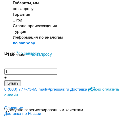
Габариты, мм
по запросу
Гарантия
1 год
Страна происхождения
Турция
Информация по аналогам
по запросу
*
Цена:
по запросу
Наличие:
*
по запросу
-
+
Купить
8 (800) 777-73-65
mail@pressair.ru
Доставка
Можно оплатить
онлайн
Описание
* доступно зарегистрированным клиентам
Доставка по России