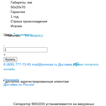
Габариты, мм
50x20x70
Гарантия
1 год
Страна происхождения
Италия
*
Цена:
по запросу
Наличие:
*
по запросу
-
+
Купить
8 (800) 777-73-65
mail@pressair.ru
Доставка
Можно оплатить
онлайн
Описание
* доступно зарегистрированным клиентам
Доставка по России
Сепаратор 9001033 устанавливается на вакуумных