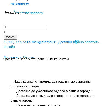
по запросу
*
Цена:
по запросу
Наличие:
*
по запросу
-
+
Купить
8 (800) 777-73-65
mail@pressair.ru
Доставка
Можно оплатить
онлайн
Доставка по России
* доступно зарегистрированным клиентам
Наша компания предлагает различные варианты
получения товара:
Доставка до указанного адреса в вашем городе;
Доставка до терминала транспортной компании в
вашем городе;
Самовывоз с нашего склада.