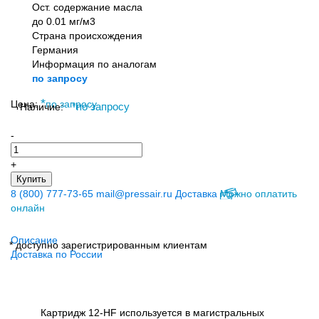
Ост. содержание масла
до 0.01 мг/м3
Страна происхождения
Германия
Информация по аналогам
по запросу
*
Цена:
по запросу
Наличие:
*
по запросу
-
+
Купить
8 (800) 777-73-65
mail@pressair.ru
Доставка
Можно оплатить
онлайн
Описание
* доступно зарегистрированным клиентам
Доставка по России
Картридж 12-HF используется в магистральных