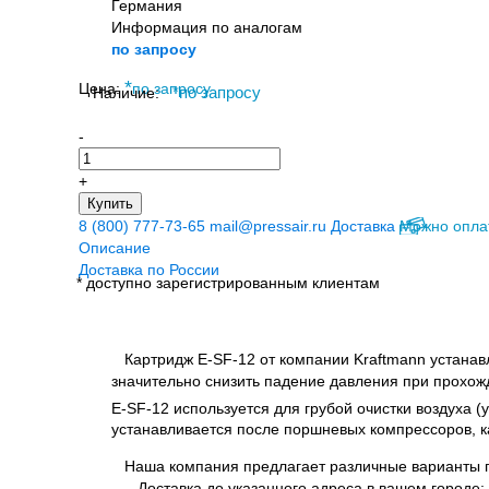
Германия
Информация по аналогам
по запросу
*
Цена:
по запросу
Наличие:
*
по запросу
-
+
Купить
8 (800) 777-73-65
mail@pressair.ru
Доставка
Можно опла
Описание
Доставка по России
* доступно зарегистрированным клиентам
Картридж E-SF-12 от компании Kraftmann устанавл
значительно снизить падение давления при прохожд
E-SF-12 используется для грубой очистки воздуха 
устанавливается после поршневых компрессоров, ка
Наша компания предлагает различные варианты п
Доставка до указанного адреса в вашем городе;