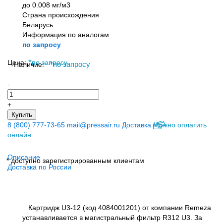
до 0.008 мг/м3
Страна происхождения
Беларусь
Информация по аналогам
по запросу
*
Цена:
по запросу
Наличие:
*
по запросу
-
+
Купить
8 (800) 777-73-65
mail@pressair.ru
Доставка
Можно оплатить
онлайн
Описание
* доступно зарегистрированным клиентам
Доставка по России
Картридж U3-12 (код 4084001201) от компании Remeza
устанавливается в магистральный фильтр R312 U3. За