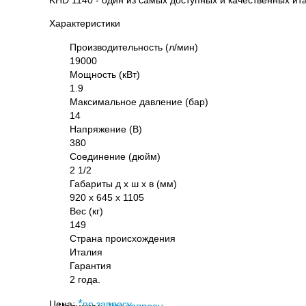
Характеристики
Производительность (л/мин)
19000
Мощность (кВт)
1.9
Максимальное давление (бар)
14
Напряжение (В)
380
Соединение (дюйм)
2 1/2
Габариты д х ш х в (мм)
920 х 645 х 1105
Вес (кг)
149
Страна происхождения
Италия
Гарантия
2 года.
*
Цена:
по запросу