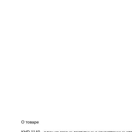
О товаре
KHD 1140 - один из самых доступных и качественных ит