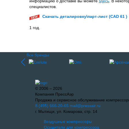
информацию о доставке вы можете
здесь
. В некот
специалистов.
Скачать деталировку\парт-лист (CAD 61 )
1 год.
Все бренды
© 2006 – 2026
Компания ПрессАэр
Продажа и сервисное обслуживание компрессор
8 (495) 666-20-65
mail@pressair.ru
г. Мытищи, ул. Комарова, стр. 14
Воздушные компрессоры
Осушители для компрессора