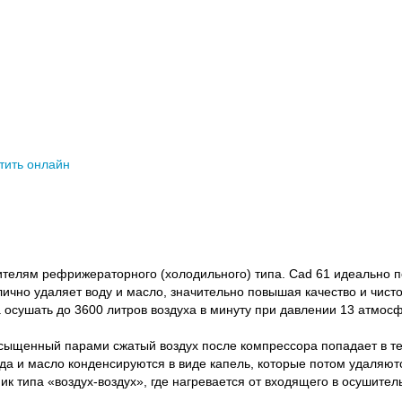
тить онлайн
лям рефрижераторного (холодильного) типа. Cad 61 идеально по
ично удаляет воду и масло, значительно повышая качество и чист
 осушать до 3600 литров воздуха в минуту при давлении 13 атмос
ыщенный парами сжатый воздух после компрессора попадает в теп
да и масло конденсируются в виде капель, которые потом удаляют
 типа «воздух-воздух», где нагревается от входящего в осушитель 