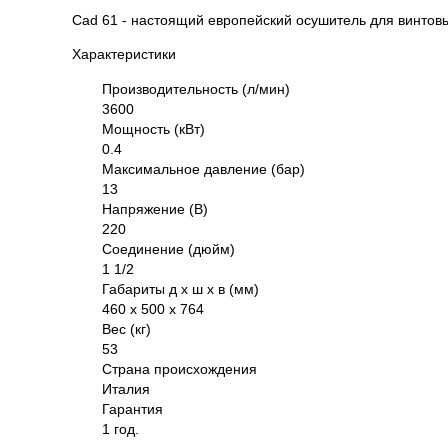
Cad 61 - настоящий европейский осушитель для винтов
Характеристики
Производительность (л/мин)
3600
Мощность (кВт)
0.4
Максимальное давление (бар)
13
Напряжение (В)
220
Соединение (дюйм)
1 1/2
Габариты д х ш х в (мм)
460 х 500 х 764
Вес (кг)
53
Страна происхождения
Италия
Гарантия
1 год.