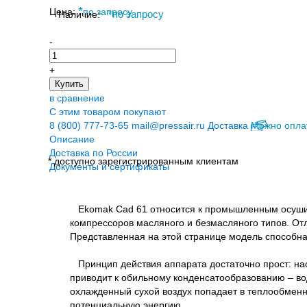
*
Цена:
по запросу
Наличие:
*
по запросу
-
+
Купить
в сравнение
С этим товаром покупают
8 (800) 777-73-65
mail@pressair.ru
Доставка
Можно опла
Описание
Доставка по России
* доступно зарегистрированным клиентам
Документы и сертификаты
Ekomak Cad 61 относится к промышленным осушите
компрессоров масляного и безмасляного типов. Отл
Представленная на этой странице модель способна
Принцип действия аппарата достаточно прост: нас
приводит к обильному конденсатообразованию – во
охлажденный сухой воздух попадает в теплообменник
потенциальную энергию.