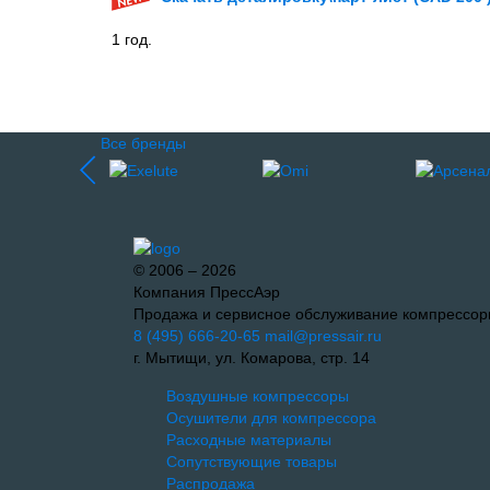
1 год.
Все бренды
© 2006 – 2026
Компания ПрессАэр
Продажа и сервисное обслуживание компрессор
8 (495) 666-20-65
mail@pressair.ru
г. Мытищи, ул. Комарова, стр. 14
Воздушные компрессоры
Осушители для компрессора
Расходные материалы
Сопутствующие товары
Распродажа