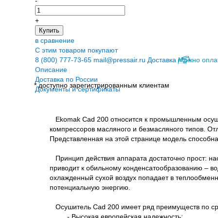
-
+
Купить
в сравнение
С этим товаром покупают
8 (800) 777-73-65
mail@pressair.ru
Доставка
Можно опла
Описание
Доставка по России
* доступно зарегистрированным клиентам
Документы и сертификаты
Ekomak Cad 200 относится к промышленным осушит
компрессоров масляного и безмасляного типов. Отл
Представленная на этой странице модель способна
Принцип действия аппарата достаточно прост: нас
приводит к обильному конденсатообразованию – во
охлажденный сухой воздух попадает в теплообменник
потенциальную энергию.
Осушитель Cad 200 имеет ряд преимуществ по ср
- Высокая европейская надежность;