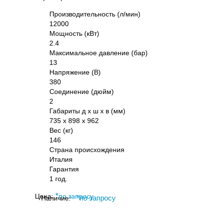
Производительность (л/мин)
12000
Мощность (кВт)
2.4
Максимальное давление (бар)
13
Напряжение (В)
380
Соединение (дюйм)
2
Габариты д х ш х в (мм)
735 х 898 х 962
Вес (кг)
146
Страна происхождения
Италия
Гарантия
1 год.
*
Цена:
по запросу
Наличие:
*
по запросу