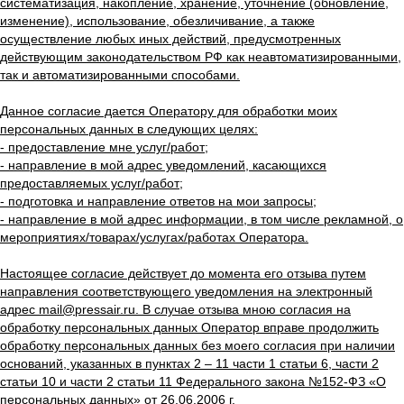
систематизация, накопление, хранение, уточнение (обновление,
изменение), использование, обезличивание, а также
осуществление любых иных действий, предусмотренных
действующим законодательством РФ как неавтоматизированными,
так и автоматизированными способами.
Данное согласие дается Оператору для обработки моих
персональных данных в следующих целях:
- предоставление мне услуг/работ;
- направление в мой адрес уведомлений, касающихся
предоставляемых услуг/работ;
- подготовка и направление ответов на мои запросы;
- направление в мой адрес информации, в том числе рекламной, о
мероприятиях/товарах/услугах/работах Оператора.
Настоящее согласие действует до момента его отзыва путем
направления соответствующего уведомления на электронный
адрес mail@pressair.ru. В случае отзыва мною согласия на
обработку персональных данных Оператор вправе продолжить
обработку персональных данных без моего согласия при наличии
оснований, указанных в пунктах 2 – 11 части 1 статьи 6, части 2
статьи 10 и части 2 статьи 11 Федерального закона №152-ФЗ «О
персональных данных» от 26.06.2006 г.