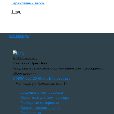
Гарантийный талон.
1 год.
Все бренды
© 2006 – 2026
Компания ПрессАэр
Продажа и сервисное обслуживание компрессорного
оборудования
8 (495) 666-20-65
mail@pressair.ru
г. Мытищи, ул. Комарова, стр. 14
Воздушные компрессоры
Осушители для компрессора
Расходные материалы
Сопутствующие товары
Распродажа