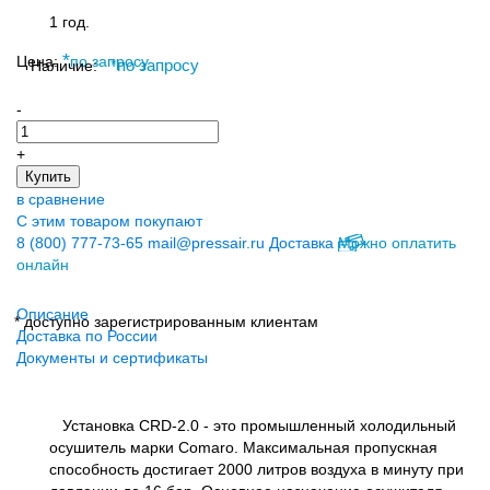
1 год.
*
Цена:
по запросу
Наличие:
*
по запросу
-
+
Купить
в сравнение
С этим товаром покупают
8 (800) 777-73-65
mail@pressair.ru
Доставка
Можно оплатить
онлайн
Описание
* доступно зарегистрированным клиентам
Доставка по России
Документы и сертификаты
Установка CRD-2.0 - это промышленный холодильный
осушитель марки Comaro. Максимальная пропускная
способность достигает 2000 литров воздуха в минуту при