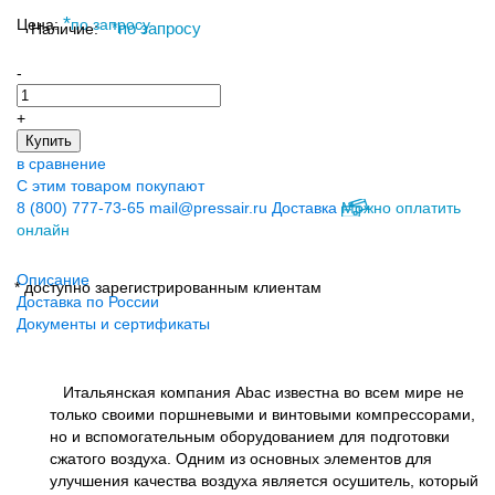
*
Цена:
по запросу
Наличие:
*
по запросу
-
+
Купить
в сравнение
С этим товаром покупают
8 (800) 777-73-65
mail@pressair.ru
Доставка
Можно оплатить
онлайн
Описание
* доступно зарегистрированным клиентам
Доставка по России
Документы и сертификаты
Итальянская компания Abac известна во всем мире не
только своими поршневыми и винтовыми компрессорами,
но и вспомогательным оборудованием для подготовки
сжатого воздуха. Одним из основных элементов для
улучшения качества воздуха является осушитель, который