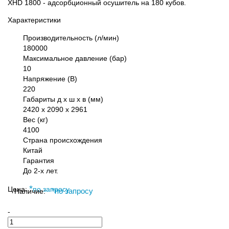
XHD 1800 - адсорбционный осушитель на 180 кубов.
Характеристики
Производительность (л/мин)
180000
Максимальное давление (бар)
10
Напряжение (В)
220
Габариты д х ш х в (мм)
2420 х 2090 х 2961
Вес (кг)
4100
Страна происхождения
Китай
Гарантия
До 2-х лет.
*
Цена:
по запросу
Наличие:
*
по запросу
-