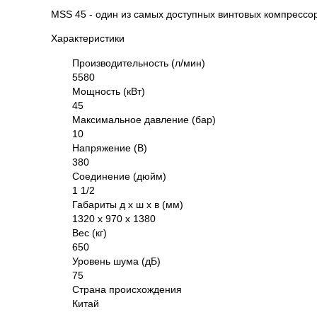
MSS 45 - один из самых доступных винтовых компрессо
Характеристики
Производительность (л/мин)
5580
Мощность (кВт)
45
Максимальное давление (бар)
10
Напряжение (В)
380
Соединение (дюйм)
1 1/2
Габариты д х ш х в (мм)
1320 х 970 х 1380
Вес (кг)
650
Уровень шума (дБ)
75
Страна происхождения
Китай