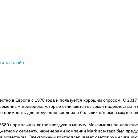
тить онлайн
но в Европе с 1970 года и пользуется хорошим спросом. С 2017 
ременным приводом, которые отличаются высокой надежностью и о
о применять для получения средних и больших объемов сжатого в
580 нормальных литров воздуха в минуту. Максимальное давление 
джетному сегменту, инженерами компании Mark все-таки был преду
ся моветоном. Электронный контроллер имеет световую индикацию,