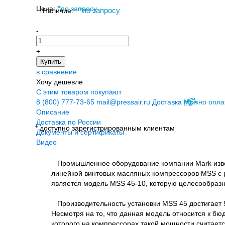
*
Цена:
по запросу
Наличие:
*
по запросу
-
+
Купить
в сравнение
Хочу дешевле
С этим товаром покупают
8 (800) 777-73-65
mail@pressair.ru
Доставка
Можно опла
Описание
Доставка по России
* доступно зарегистрированным клиентам
Документы и сертификаты
Видео
Промышленное оборудование компании Mark извест
линейкой винтовых масляных компрессоров MSS с 
является модель MSS 45-10, которую целесообразн
Производительность установки MSS 45 достигает 5
Несмотря на то, что данная модель относится к бю
которого на компрессорах такой мощности считает