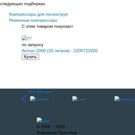
следующих подборках:
Компрессоры для пескоструя
Ременные компрессоры
С этим товаром покупают
по запросу
Airmax 2000 (20 литров) - 2205721920
Купить
Все бренды
© 2006 – 2026
Компания ПрессАэр