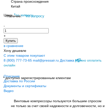
Страна происхождения
Китай
*
Цена:
по запросу
Наличие:
*
по запросу
-
+
Купить
в сравнение
Хочу дешевле
С этим товаром покупают
8 (800) 777-73-65
mail@pressair.ru
Доставка
Можно оплатить
онлайн
Описание
* доступно зарегистрированным клиентам
Доставка по России
Документы и сертификаты
Видео
Винтовые компрессоры пользуются большим спросом
не только за счет своей надежности и долговечности, но и