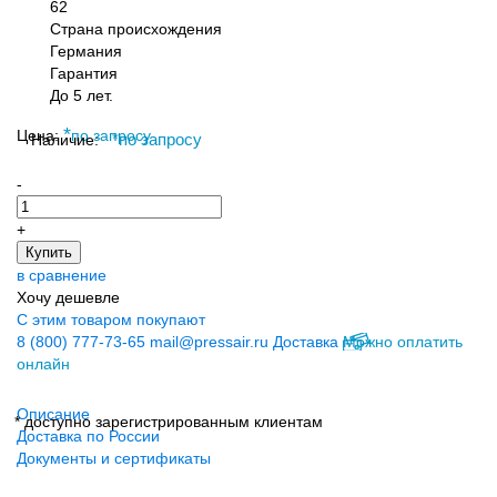
62
Страна происхождения
Германия
Гарантия
До 5 лет.
*
Цена:
по запросу
Наличие:
*
по запросу
-
+
Купить
в сравнение
Хочу дешевле
С этим товаром покупают
8 (800) 777-73-65
mail@pressair.ru
Доставка
Можно оплатить
онлайн
Описание
* доступно зарегистрированным клиентам
Доставка по России
Документы и сертификаты