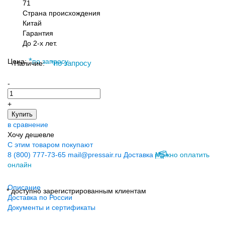
71
Страна происхождения
Китай
Гарантия
До 2-х лет.
*
Цена:
по запросу
Наличие:
*
по запросу
-
+
Купить
в сравнение
Хочу дешевле
С этим товаром покупают
8 (800) 777-73-65
mail@pressair.ru
Доставка
Можно оплатить
онлайн
Описание
* доступно зарегистрированным клиентам
Доставка по России
Документы и сертификаты