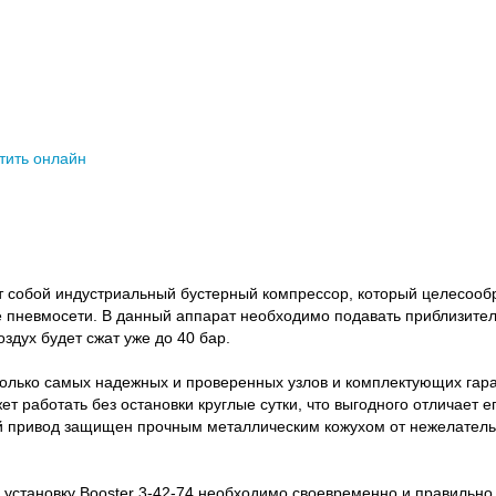
тить онлайн
ет собой индустриальный бустерный компрессор, который целесоо
е пневмосети. В данный аппарат необходимо подавать приблизител
здух будет сжат уже до 40 бар.
олько самых надежных и проверенных узлов и комплектующих гара
т работать без остановки круглые сутки, что выгодного отличает е
ой привод защищен прочным металлическим кожухом от нежелател
становку Booster 3-42-74 необходимо своевременно и правильно 