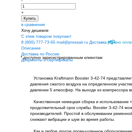
-
+
Купить
в сравнение
Хочу дешевле
С этим товаром покупают
8 (800) 777-73-65
mail@pressair.ru
Доставка
Можно опла
Описание
Доставка по России
* доступно зарегистрированным клиентам
Документы и сертификаты
Установка Kraftmann Booster 3-42-74 представля
давления сжатого воздуха на определенном участк
давлении 5 атмосфер. На выходе из компрессора во
Качественная немецкая сборка и использование т
продолжительный срок службы. Booster 3-42-74 може
производителей. Простой в обслуживании ременн
снижают вибрации и шум во время работы.
Как и любое другое промышленное оборудование у