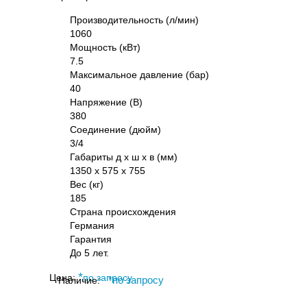
Производительность (л/мин)
1060
Мощность (кВт)
7.5
Максимальное давление (бар)
40
Напряжение (В)
380
Соединение (дюйм)
3/4
Габариты д х ш х в (мм)
1350 х 575 х 755
Вес (кг)
185
Страна происхождения
Германия
Гарантия
До 5 лет.
*
Цена:
по запросу
Наличие:
*
по запросу