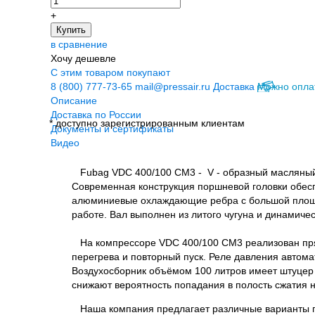
+
Купить
в сравнение
Хочу дешевле
С этим товаром покупают
8 (800) 777-73-65
mail@pressair.ru
Доставка
Можно опла
Описание
Доставка по России
* доступно зарегистрированным клиентам
Документы и сертификаты
Видео
Fubag VDC 400/100 CM3 - V - образный масляный 
Современная конструкция поршневой головки обесп
алюминиевые охлаждающие ребра с большой площа
работе. Вал выполнен из литого чугуна и динамиче
На компрессоре VDC 400/100 CM3 реализован прям
перегрева и повторный пуск. Реле давления автома
Воздухосборник объёмом 100 литров имеет штуцер 
снижают вероятность попадания в полость сжатия н
Наша компания предлагает различные варианты п