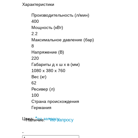
Характеристики
Производительность (л/мин)
400
Мощность (кВт)
2.2
Максимальное давление (бар)
8
Напряжение (В)
220
Габариты д х ш х в (мм)
1080 х 380 х 760
Вес (кг)
62
Ресивер (л)
100
Страна происхождения
Германия
*
Цена:
по запросу
Наличие:
*
по запросу
-