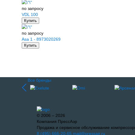
по запросу
VDL 100
Купить
по запросу
Asa 1 - 8973020269
Купить
Все бренды
© 2006 – 2026
Компания ПрессАэр
Продажа и сервисное обслуживание компрессор
8 (495) 666-20-65
mail@pressair.ru