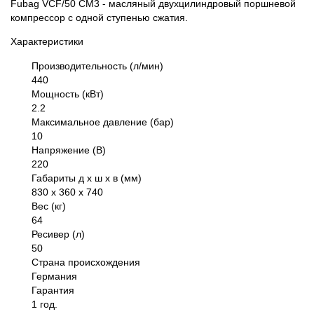
Fubag VCF/50 CM3 - масляный двухцилиндровый поршневой
компрессор с одной ступенью сжатия.
Характеристики
Производительность (л/мин)
440
Мощность (кВт)
2.2
Максимальное давление (бар)
10
Напряжение (В)
220
Габариты д х ш х в (мм)
830 х 360 х 740
Вес (кг)
64
Ресивер (л)
50
Страна происхождения
Германия
Гарантия
1 год.