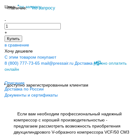
*
Цена:
по запросу
Наличие:
*
по запросу
-
+
Купить
в сравнение
Хочу дешевле
С этим товаром покупают
8 (800) 777-73-65
mail@pressair.ru
Доставка
Можно оплатить
онлайн
Описание
* доступно зарегистрированным клиентам
Доставка по России
Документы и сертификаты
Если вам необходим профессиональный надежный
компрессор с хорошей производительностью -
предлагаем рассмотреть возможность приобретения
двухцилиндрового V-образного компрессора VCF/50 CM3