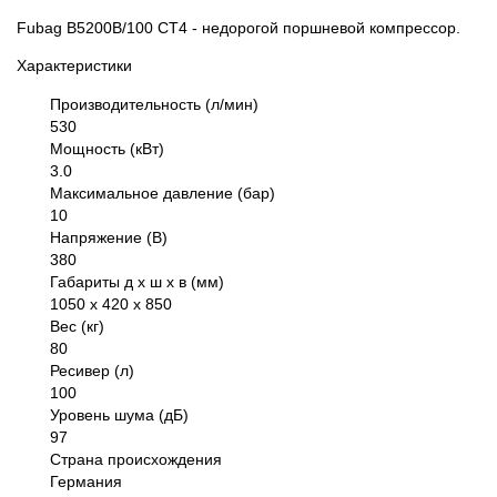
Fubag B5200B/100 CT4 - недорогой поршневой компрессор.
Характеристики
Производительность (л/мин)
530
Мощность (кВт)
3.0
Максимальное давление (бар)
10
Напряжение (В)
380
Габариты д х ш х в (мм)
1050 х 420 х 850
Вес (кг)
80
Ресивер (л)
100
Уровень шума (дБ)
97
Страна происхождения
Германия