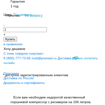
Гарантия
1 год.
*
Цена:
по запросу
Наличие:
*
по запросу
-
+
Купить
в сравнение
Хочу дешевле
С этим товаром покупают
8 (800) 777-73-65
mail@pressair.ru
Доставка
Можно оплатить
онлайн
Описание
* доступно зарегистрированным клиентам
Доставка по России
Документы и сертификаты
Если вам необходим недорогой качественный
поршневой компрессор с ресивером на 100 литров,