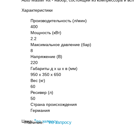
Характеристики
Производительность (л/мин)
400
Мощность (кВт)
2.2
Максимальное давление (бар)
8
Напряжение (В)
220
Габариты д х ш х в (мм)
950 х 350 х 650
Вес (кг)
60
Ресивер (л)
50
Страна происхождения
Германия
*
Цена:
по запросу
Наличие:
*
по запросу