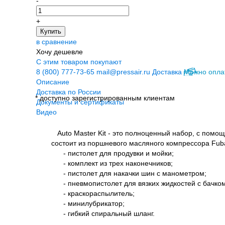
-
+
Купить
в сравнение
Хочу дешевле
С этим товаром покупают
8 (800) 777-73-65
mail@pressair.ru
Доставка
Можно опла
Описание
Доставка по России
* доступно зарегистрированным клиентам
Документы и сертификаты
Видео
Auto Master Kit - это полноценный набор, с помо
состоит из поршневого масляного компрессора Fuba
- пистолет для продувки и мойки;
- комплект из трех наконечников;
- пистолет для накачки шин с манометром;
- пневмопистолет для вязких жидкостей с бачком
- краскораспылитель;
- минилубрикатор;
- гибкий спиральный шланг.