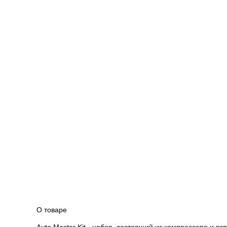
О товаре
Auto Master Kit - набор, состоящий из компрессора и в