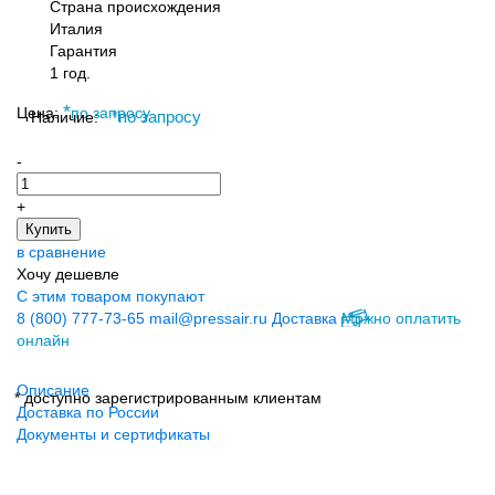
Страна происхождения
Италия
Гарантия
1 год.
*
Цена:
по запросу
Наличие:
*
по запросу
-
+
Купить
в сравнение
Хочу дешевле
С этим товаром покупают
8 (800) 777-73-65
mail@pressair.ru
Доставка
Можно оплатить
онлайн
Описание
* доступно зарегистрированным клиентам
Доставка по России
Документы и сертификаты