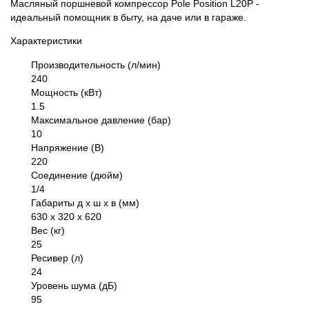
Масляный поршневой компрессор Pole Position L20P -
идеальный помощник в быту, на даче или в гараже.
Характеристики
Производительность (л/мин)
240
Мощность (кВт)
1.5
Максимальное давление (бар)
10
Напряжение (В)
220
Соединение (дюйм)
1/4
Габариты д х ш х в (мм)
630 х 320 х 620
Вес (кг)
25
Ресивер (л)
24
Уровень шума (дБ)
95