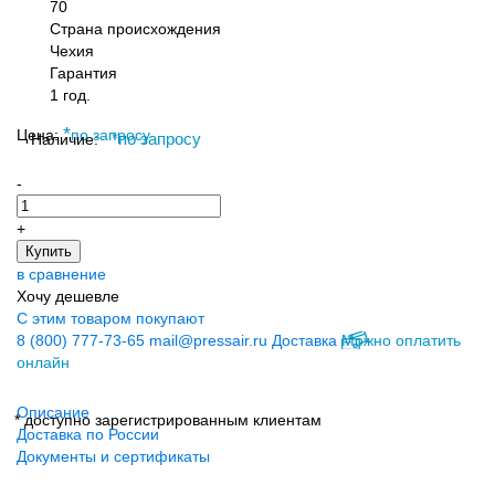
70
Страна происхождения
Чехия
Гарантия
1 год.
*
Цена:
по запросу
Наличие:
*
по запросу
-
+
Купить
в сравнение
Хочу дешевле
С этим товаром покупают
8 (800) 777-73-65
mail@pressair.ru
Доставка
Можно оплатить
онлайн
Описание
* доступно зарегистрированным клиентам
Доставка по России
Документы и сертификаты