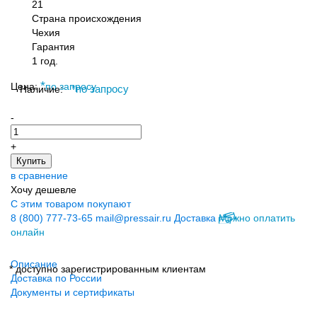
21
Страна происхождения
Чехия
Гарантия
1 год.
*
Цена:
по запросу
Наличие:
*
по запросу
-
+
Купить
в сравнение
Хочу дешевле
С этим товаром покупают
8 (800) 777-73-65
mail@pressair.ru
Доставка
Можно оплатить
онлайн
Описание
* доступно зарегистрированным клиентам
Доставка по России
Документы и сертификаты