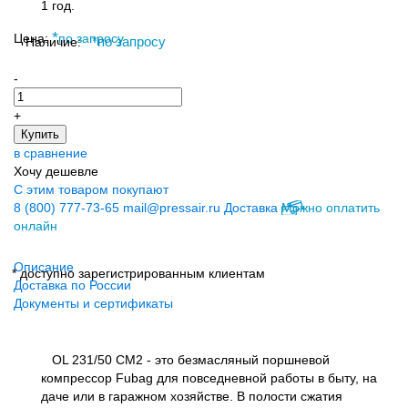
1 год.
*
Цена:
по запросу
Наличие:
*
по запросу
-
+
Купить
в сравнение
Хочу дешевле
С этим товаром покупают
8 (800) 777-73-65
mail@pressair.ru
Доставка
Можно оплатить
онлайн
Описание
* доступно зарегистрированным клиентам
Доставка по России
Документы и сертификаты
OL 231/50 CM2 - это безмасляный поршневой
компрессор Fubag для повседневной работы в быту, на
даче или в гаражном хозяйстве. В полости сжатия