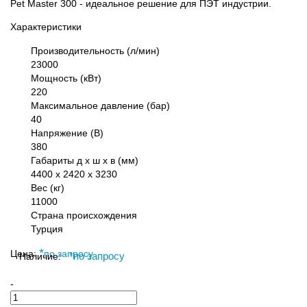
Pet Master 300 - идеальное решение для ПЭТ индустрии.
Характеристики
Производительность (л/мин)
23000
Мощность (кВт)
220
Максимальное давление (бар)
40
Напряжение (В)
380
Габариты д х ш х в (мм)
4400 х 2420 х 3230
Вес (кг)
11000
Страна происхождения
Турция
*
Цена:
по запросу
Наличие:
*
по запросу
-